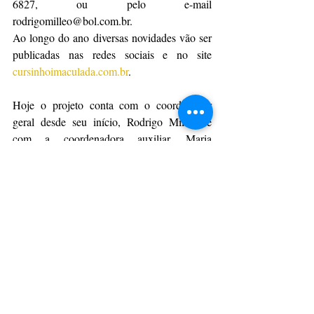
6827, ou pelo e-mail 
rodrigomilleo@bol.com.br.
Ao longo do ano diversas novidades vão ser 
publicadas nas redes sociais e no site 
cursinhoimaculada.com.br
.
Hoje o projeto conta com o coordenador 
geral desde seu início, Rodrigo Milleo, e 
com a coordenadora auxiliar, Maria 
Domenica Nadal. 
CulturAção
Ponta Grossa
Igrejinha de Uvaranas
Igrejinha
Curso da Igrejinha de Uvaranas
PONTA GROSSA
EDUCAÇÃO
ESCOLAS