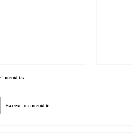
Comentários
Escreva um comentário
Atteliê Criativo oferece wokshop
Estão abertas
de teatro e dança gratuita
os editais da