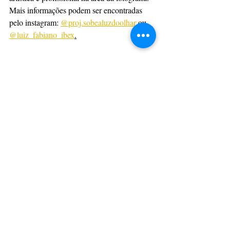
Mais informações podem ser encontradas 
pelo instagram: 
@proj.sobealuzdoolhar
 ou 
@luiz_fabiano_ibex
.
Com informações: Assessoria
CulturAção
Fotografia
Oficinas
Cursos
Workshop
FOTOGRAFIA
PONTA GROSSA
CULTURAÇÃO
Posts recentes
Ver tudo