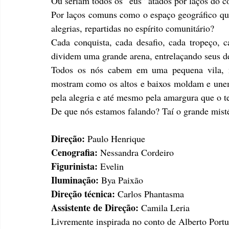
Ou seriam todos os “eus” atados por laços do c
Por laços comuns como o espaço geográfico que
alegrias, repartidas no espírito comunitário?
Cada conquista, cada desafio, cada tropeço, c
dividem uma grande arena, entrelaçando seus de
Todos os nós cabem em uma pequena vila, 
mostram como os altos e baixos moldam e unem a
pela alegria e até mesmo pela amargura que o 
De que nós estamos falando? Taí o grande misté
Direção: 
Paulo Henrique 
Cenografia: 
Nessandra Cordeiro
Figurinista: 
Evelin 
Iluminação:
 Bya Paixão 
Direção técnica:
 Carlos Phantasma
Assistente de Direção:
 Camila Leria 
Livremente inspirada no conto de Alberto Portu