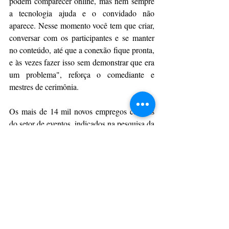
podem comparecer online, mas nem sempre 
a tecnologia ajuda e o convidado não 
aparece. Nesse momento você tem que criar, 
conversar com os participantes e se manter 
no conteúdo, até que a conexão fique pronta, 
e às vezes fazer isso sem demonstrar que era 
um problema", reforça o comediante e 
mestres de cerimônia.
Os mais de 14 mil novos empregos centrais 
do setor de eventos, indicados na pesquisa da 
Abrape, abrangem atividades de organização 
de eventos, atividades artísticas, criativas e 
de espetáculos, atividades ligadas ao 
patrimônio cultural e ambiental, atividades 
de recreação e lazer e produção e promoção 
de eventos esportivos. Em comparação com 
o mesmo período de 2021, o resultado é 
337% maior: foram registrados 3.265 novos 