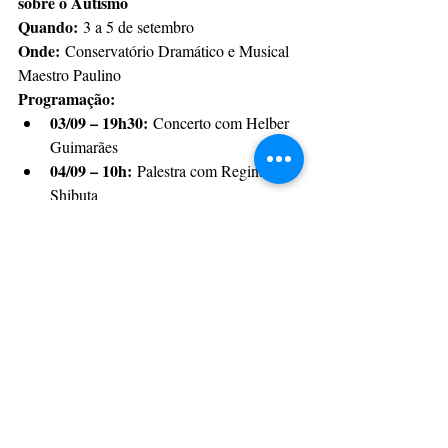
sobre o Autismo
Quando:
 3 a 5 de setembro
Onde:
 Conservatório Dramático e Musical 
Maestro Paulino
Programação:
03/09 – 19h30:
 Concerto com Helber 
Guimarães
04/09 – 10h:
 Palestra com Regina 
Shibuta
04/09 – 19h30:
 Palestra com Violet 
Shibuta
05/09:
 Oficina de dança-terapia 
(Kamila Martinhuk) e oficina de 
musicoterapia (Cristiane Neves de 
Atendimentos especiais:
Carvalho)
04/09 – 8h às 11h:
 Orientações com a 
neuropsicopedagoga Noeli Dubiel
05/09 – 8h às 20h:
 Conversas sobre 
autismo com equipe de psicologia da 