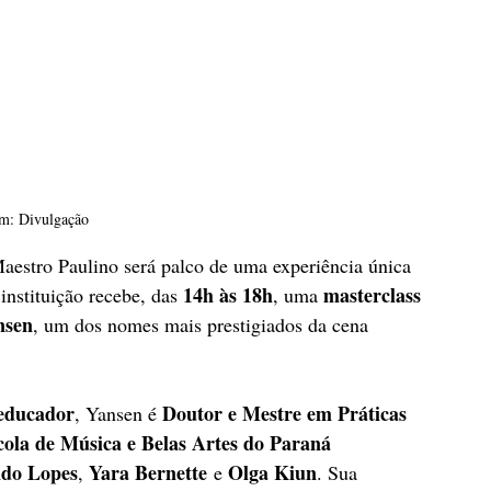
m: Divulgação
aestro Paulino será palco de uma experiência única 
14h às 18h
masterclass 
instituição recebe, das 
, uma 
nsen
, um dos nomes mais prestigiados da cena 
 educador
Doutor e Mestre em Práticas 
, Yansen é 
cola de Música e Belas Artes do Paraná 
do Lopes
Yara Bernette
Olga Kiun
, 
 e 
. Sua 