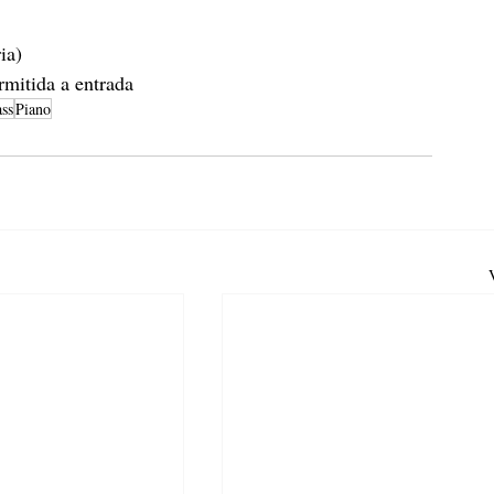
ia)
rmitida a entrada
ass
Piano