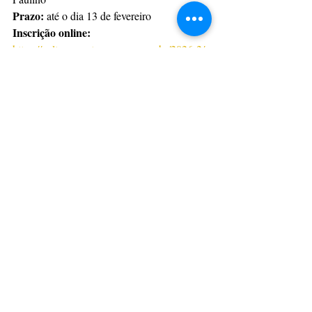
Prazo:
 até o dia 13 de fevereiro
Inscrição online:
https://cultura.pontagrossa.pr.gov.br/2026-2/
Taxa de inscrição:
 R$ 50,00
Editais: Ciclo Inicial (a partir de 7 anos) e 
Ciclo Intermediário (a partir de 12 anos; 
canto a partir de 16 anos)
Com informações: PMPG
CulturAção
Ponta Grossa
Música
Conservatório Maestro Paulino
Editais
Edital
CULTURAÇÃO
PRINCIPAIS
Posts recentes
Ver tudo