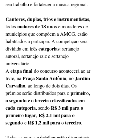
seu trabalho e fortalecer a música regional.
Cantores, duplas, trios e instrumentistas
, 
maiores de 18 anos
todos 
 e moradores de 
municípios que compõem a AMCG, estão 
habilitados a participar. A competição será 
três categorias
dividida em 
: sertanejo 
autoral, sertanejo raiz e sertanejo 
universitário.
etapa final
A 
 do concurso acontecerá ao ar 
Praça Santo Antônio
Jardim 
livre, na 
, no 
Carvalho
, ao longo de dois dias. Os 
primeiro, 
prêmios serão distribuídos para o 
o segundo e o terceiro classificados em 
cada categoria
R$ 3 mil para o 
, sendo 
primeiro lugar
R$ 2,1 mil para o 
, 
segundo
R$ 1,2 mil para o terceiro
 e 
.
Todas as regras e detalhes estão disponíveis 