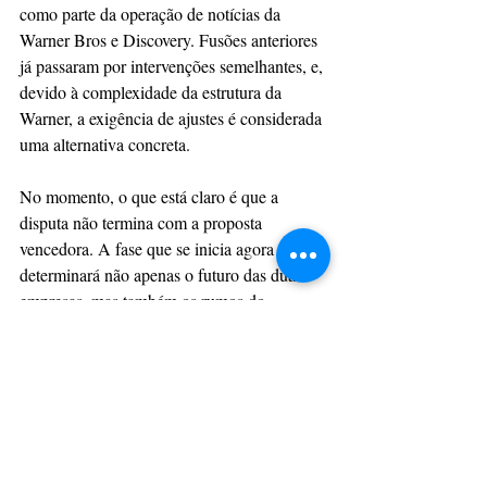
como parte da operação de notícias da 
Warner Bros e Discovery. Fusões anteriores 
já passaram por intervenções semelhantes, e, 
devido à complexidade da estrutura da 
Warner, a exigência de ajustes é considerada 
uma alternativa concreta.
No momento, o que está claro é que a 
disputa não termina com a proposta 
vencedora. A fase que se inicia agora 
determinará não apenas o futuro das duas 
empresas, mas também os rumos do 
mercado de entretenimento em escala global.
Com informações: 
Omelete
Cinema
Netflix
Warner
CULTURAÇÃO
PRINCIPAIS
CINEMA