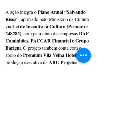
Plano Anual “Salvando 
A ação integra o 
Risos”
, aprovado pelo Ministério da Cultura 
Lei de Incentivo à Cultura (Pronac nº 
via 
248282)
DAF 
, com patrocínio das empresas 
Caminhões, PACCAR Financial e Grupo 
Barigui
. O projeto também conta com o 
Premium Vila Velha Hotel
apoio do 
 e 
ABC Projetos 
produção executiva da 
Culturais
.
CulturAção
Ponta Grossa
SOS Alegria
Festa Junina
Doutores Palhaços
CULTURAÇÃO
PRINCIPAIS
CAMPOS GERAIS