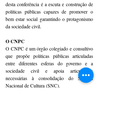
desta conferência é a escuta e construção de 
políticas públicas capazes de promover o 
bem estar social garantindo o protagonismo 
da sociedade civil. 
O CNPC 
O CNPC é um órgão colegiado e consultivo 
que propõe políticas públicas articuladas 
entre diferentes esferas do governo e a 
sociedade civil e apoia articulações 
necessárias à consolidação do Sistema 
Nacional de Cultura (SNC). 
A composição atual do Conselho, com 36 
membros titulares e 36 suplentes, foi 
instituída pelo Decreto 9.891 de 2019. Estão 
presentes tanto entidades governamentais, 
quanto sociedade civil, por meio de atores 
como ministérios, gestores locais e mestres 