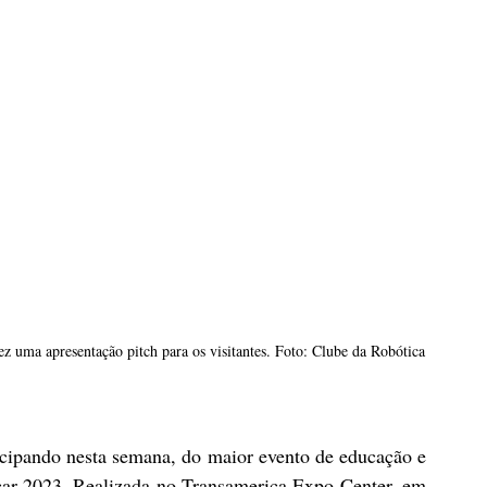
fez uma apresentação pitch para os visitantes. Foto: Clube da Robótica
cipando nesta semana, do maior evento de educação e 
car 2023. Realizada no Transamerica Expo Center, em 