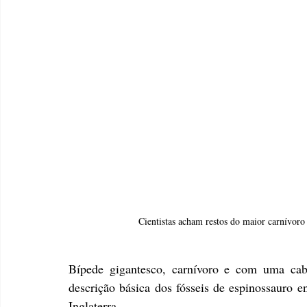
Cientistas acham restos do maior carnívoro
Bípede gigantesco, carnívoro e com uma cab
descrição básica dos fósseis de espinossauro e
Inglaterra.