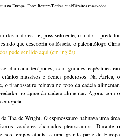
stiu na Europa. Foto: Reuters/Barker et al/Direitos reservados
 dos maiores - e, possivelmente, o maior - predador 
estudo que descobriu os fósseis, o paleontólogo Chris 
dos pode ser lido aqui (em inglês)
.
asse chamada terópodes, com grandes espécimes em 
 crânios massivos e dentes poderosos. Na África, o 
 o tiranossauro reinava no topo da cadeia alimentar. 
redador no ápice da cadeia alimentar. Agora, com o 
a europeia.
 da Ilha de Wright. O espinossauro habitava uma área 
ívoros voadores chamados pterossauros. Durante o 
e nos tempos atuais, e uma grande parte da Europa 