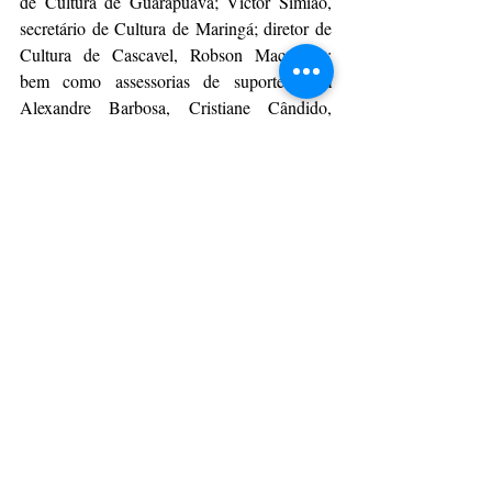
de Cultura de Guarapuava; Victor Simião, 
secretário de Cultura de Maringá; diretor de 
Cultura de Cascavel, Robson Macanhão; 
bem como assessorias de suporte, com 
Alexandre Barbosa, Cristiane Cândido, 
Thaisa Praxedes, Edson Salez, Celia 
Dell’aglio, Carlos Alexandre Martins 
Schneider, Valdir Grandini, Antônio Carlos 
Machado, Gabriela Oliveira, Cristhian Lucas 
e Cleiton Marques.
O próximo encontro do G7 deve ocorrer em 
maio. 
CulturAção
Paraná
G7
PRINCIPAIS
PONTA GROSSA
PARANÁ