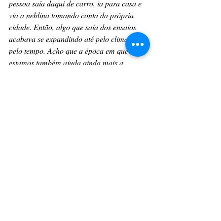
pessoa saía daqui de carro, ia para casa e 
via a neblina tomando conta da própria 
cidade. Então, algo que saía dos ensaios 
acabava se expandindo até pelo clima e 
pelo tempo. Acho que a época em que nós 
estamos também ajuda ainda mais a 
complementar essa imaginação e essa 
sensação vívida.”
Durante o processo de construção 
dramatúrgica, a direção também 
desenvolveu duas possibilidades distintas de 
desfecho para a história, explorando 
diferentes caminhos emocionais e 
simbólicos para os personagens. As duas 
propostas foram criadas para dialogar 
diretamente com os temas centrais do 
espetáculo e ampliar a experiência sensorial 
e reflexiva do público.