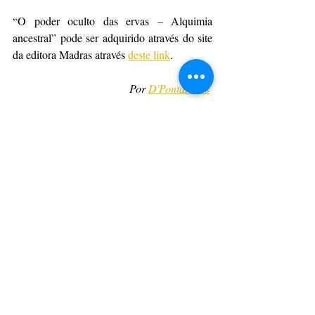
“O poder oculto das ervas – Alquimia 
ancestral” pode ser adquirido através do site 
da editora Madras através 
deste link
.
Por 
D'PontaNews
CulturAção
Ponta Grossa
Livro
Leitura
Carlos Ramon Carneiro
PRINCIPAIS
PONTA GROSSA
LEITURA
Posts recentes
Ver tudo