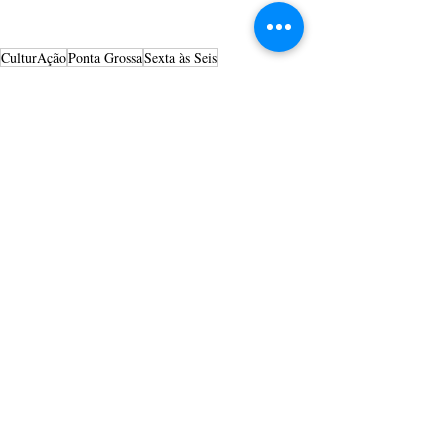
CulturAção
Ponta Grossa
Sexta às Seis
Parque Ambiental
Maiden Rules
Decode
Sexta às Seis
CULTURAÇÃO
PRINCIPAIS
Posts recentes
Ver tudo