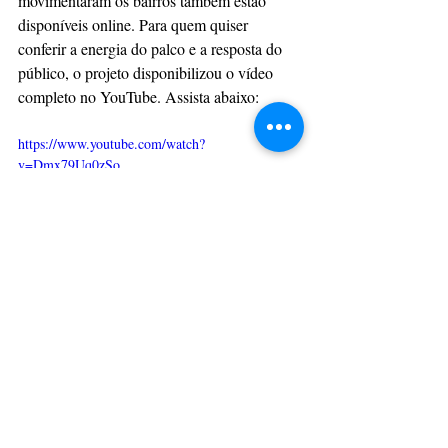
movimentaram os bairros também estão 
disponíveis online. Para quem quiser 
conferir a energia do palco e a resposta do 
público, o projeto disponibilizou o vídeo 
completo no YouTube. Assista abaixo:
https://www.youtube.com/watch?
v=Dmx79Uq0zSo
Com informações: Assessoria
Ponta Grossa
Música
Rap
Gueg PR
Rap Gerais
MÚSICA
CULTURAÇÃO