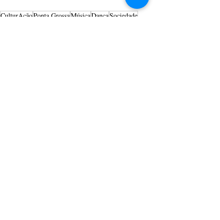
CulturAção
Ponta Grossa
Música
Dança
Sociedade
PRINCIPAIS
PONTA GROSSA
MÚSICA
Posts recentes
Ver tudo