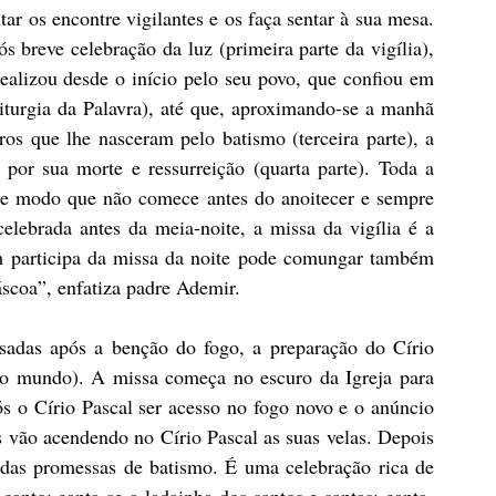
r os encontre vigilantes e os faça sentar à sua mesa. 
ós breve celebração da luz (primeira parte da vigília), 
ealizou desde o início pelo seu povo, que confiou em 
iturgia da Palavra), até que, aproximando-se a manhã 
s que lhe nasceram pelo batismo (terceira parte), a 
por sua morte e ressurreição (quarta parte). Toda a 
 de modo que não comece antes do anoitecer e sempre 
ebrada antes da meia-noite, a missa da vigília é a 
 participa da missa da noite pode comungar também 
scoa”, enfatiza padre Ademir.
sadas após a benção do fogo, a preparação do Círio 
do mundo). A missa começa no escuro da Igreja para 
ós o Círio Pascal ser acesso no fogo novo e o anúncio 
is vão acendendo no Círio Pascal as suas velas. Depois 
das promessas de batismo. É uma celebração rica de 
anto; canta-se a ladainha dos santos e santas; canta-