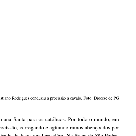
stiano Rodrigues conduziu a procissão a cavalo. Foto: Diocese de PG
ana Santa para os católicos. Por todo o mundo, em 
procissão, carregando e agitando ramos abençoados por 
trada de Jesus em Jerusalém. Na Praça de São Pedro, 