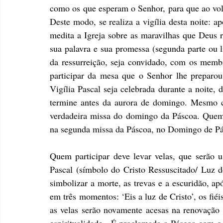
como os que esperam o Senhor, para que ao volta
Deste modo, se realiza a vigília desta noite: ap
medita a Igreja sobre as maravilhas que Deus r
sua palavra e sua promessa (segunda parte ou l
da ressurreição, seja convidado, com os membro
participar da mesa que o Senhor lhe preparou 
Vigília Pascal seja celebrada durante a noite,
termine antes da aurora de domingo. Mesmo cel
verdadeira missa do domingo da Páscoa. Quem
na segunda missa da Páscoa, no Domingo de Pá
Quem participar deve levar velas, que serão u
Pascal (símbolo do Cristo Ressuscitado/ Luz 
simbolizar a morte, as trevas e a escuridão, ap
em três momentos: ‘Eis a luz de Cristo’, os fié
as velas serão novamente acesas na renovação 
espiritualidade.  É proclamada a Páscoa com o c