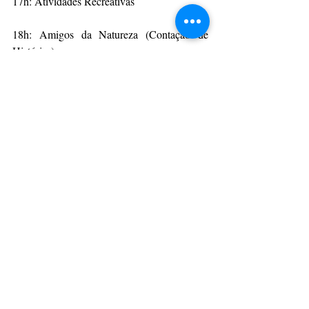
17h: Atividades Recreativas
18h: Amigos da Natureza (Contação de 
Histórias)
19h: Convidado Local
20h: Ariano - O Cavaleiro Sertanejo (Teatro 
para adultos)
Da Assessoria
CulturAção
Teatro
Campos Gerais
Castro
Emcena Brasil
CAMPOS GERAIS
TEATRO
PRINCIPAIS