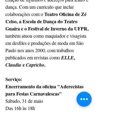
dança. Com um currículo que inclui 
Teatro Oficina de Zé 
colaborações com o 
Celso, a Escola de Dança do Teatro 
Guaíra e o Festival de Inverno da UFPR, 
também atuou como maquiador e visagista 
em desfiles e produções de moda em São 
Paulo nos anos 2000, com trabalhos 
, 
publicados em revistas como 
ELLE
 e 
.
Claudia
Capricho
Serviço:
Encerramento da oficina "Aderecistas 
para Festas Carnavalescas"
Sábado, 31 de maio
Das 16h às 18h
Centro de Criatividade de Ponta Grossa – 
Rua Visconde de Taunay, 262 – Centro
Entrada gratuita e aberta ao público