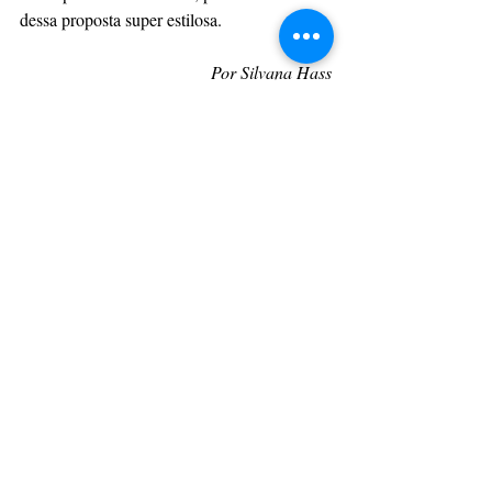
dessa proposta super estilosa.
Por Silvana Hass
CulturAção
Estilo e Moda
Silvana Hass
Moda
Estilista Silvana Hass
PRINCIPAIS
MODA
Posts recentes
Ver tudo