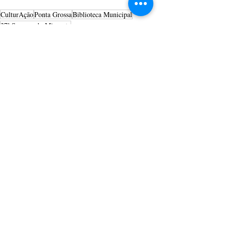
CulturAção
Ponta Grossa
Biblioteca Municipal
37ª Semana do Migrante
PONTA GROSSA
LITERATURA
BIBLIOTECA
Posts recentes
Ver tudo