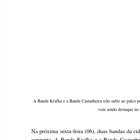
 A Banda Krafka e a Banda Castanheira irão subir ao palco pela primeira vez juntas, para apresentar suas canções. As duas bandas 
vem sendo destaque no 
Na próxima sexta-feira (06), duas bandas da ci
conjunto. A Banda Krafka e a Banda Castanheira