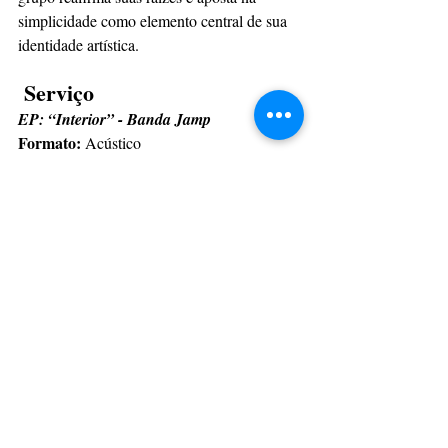
simplicidade como elemento central de sua 
identidade artística.
 Serviço
EP: “Interior” - Banda Jamp
Formato:
 Acústico
Faixas: 
“Refúgio”, “E Aí?”, “Voar” e “Céu 
Rosa”
Vídeo completo do EP:
https://www.youtube.com/watch?
v=zQOr3yAXAxo
Com informações: Assessoria
CulturAção
Ponta Grossa
Música
Banda Jamp
CULTURAÇÃO
PRINCIPAIS