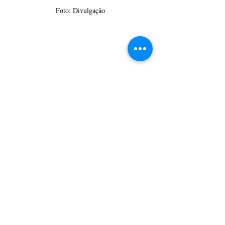
Foto: Divulgação
CulturAção
Ponta Grossa
Música
Lançamento
Banda Castanheira
PONTA GROSSA
MÚSICA
PRINCIPAIS
Posts recentes
Ver tudo