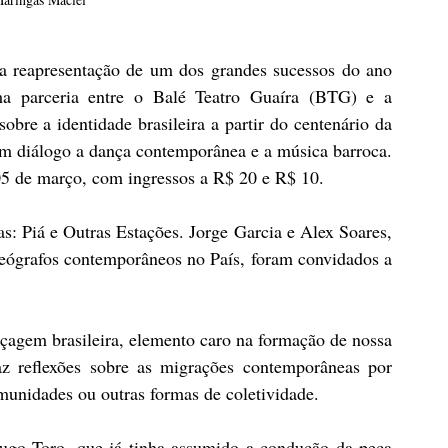
reapresentação de um dos grandes sucessos do ano 
a parceria entre o Balé Teatro Guaíra (BTG) e a 
obre a identidade brasileira a partir do centenário da 
 diálogo a dança contemporânea e a música barroca. 
05 de março, com ingressos a R$ 20 e R$ 10.
as: Piá e Outras Estações. Jorge Garcia e Alex Soares, 
eógrafos contemporâneos no País, foram convidados a 
içagem brasileira, elemento caro na formação de nossa 
az reflexões sobre as migrações contemporâneas por 
munidades ou outras formas de coletividade. 
ugo Toro, que já tinha assumido a condução da peça 