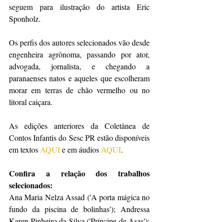
seguem para ilustração do artista Eric 
Sponholz.
Os perfis dos autores selecionados vão desde 
engenheira agrônoma, passando por ator, 
advogada, jornalista, e chegando a 
paranaenses natos e aqueles que escolheram 
morar em terras de chão vermelho ou no 
litoral caiçara.
As edições anteriores da Coletânea de 
Contos Infantis do Sesc PR estão disponíveis 
em textos 
AQUI
 e em áudios 
AQUI
.
Confira a relação dos trabalhos 
selecionados:
Ana Maria Nelza Assad ('A porta mágica no 
fundo da piscina de bolinhas'); Andressa 
Karen Pinheiro da Silva ('Príncipe de Asas'); 