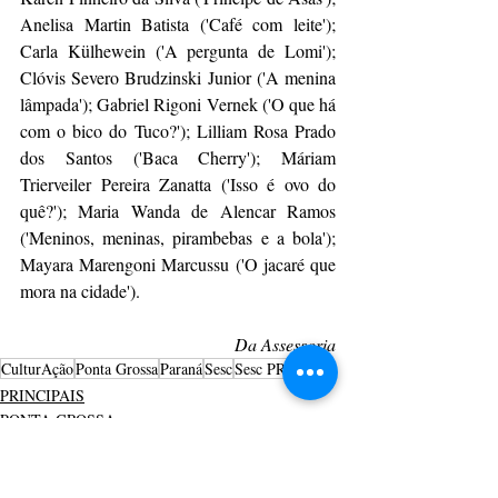
Anelisa Martin Batista ('Café com leite'); 
Carla Külhewein ('A pergunta de Lomi'); 
Clóvis Severo Brudzinski Junior ('A menina 
lâmpada'); Gabriel Rigoni Vernek ('O que há 
com o bico do Tuco?'); Lilliam Rosa Prado 
dos Santos ('Baca Cherry'); Máriam 
Trierveiler Pereira Zanatta ('Isso é ovo do 
quê?'); Maria Wanda de Alencar Ramos 
('Meninos, meninas, pirambebas e a bola'); 
Mayara Marengoni Marcussu ('O jacaré que 
mora na cidade').
Da Assessoria
CulturAção
Ponta Grossa
Paraná
Sesc
Sesc PR
PRINCIPAIS
PONTA GROSSA
LEITURA