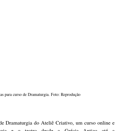
rtas para curso de Dramaturgia. Foto: Reprodução
de Dramaturgia do Ateliê Criativo, um curso online e 
rgia e o teatro desde a Grécia Antiga até a 