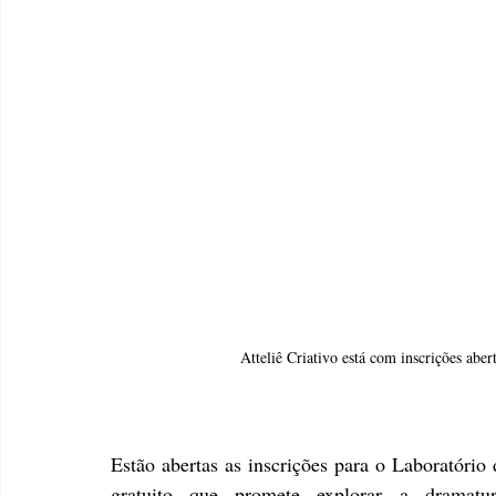
Atteliê Criativo está com inscrições abe
Estão abertas as inscrições para o Laboratório 
gratuito que promete explorar a dramatu