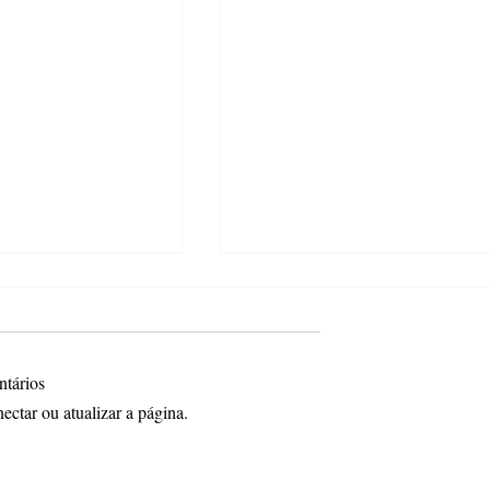
ntários
ctar ou atualizar a página.
 as inscrições para
Ponta Grossa ganha projeto