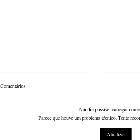
Comentários
Não foi possível carregar come
Parece que houve um problema técnico. Tente recone
Atteliê Criativo oferece wokshop
Estão abertas
Atualizar