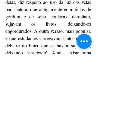
delas, diz respeito ao uso da luz das velas 
para leitura, que antigamente eram feitas de 
gordura e de sebo, conforme derretiam, 
sujavam os livros, deixando-os 
engordurados. A outra versão, mais popular, 
é que estudantes carregavam tanto os livros 
debaixo do braço que acabavam sujando-o, 
deixando ‘ensebado’. Ainda, existe uma 
terceira alternativa. Uma matéria publicada 
no site da Empresa Brasileira de 
Comunicação (EBC), conta uma história um 
pouco mais regional. Um livreiro 
pernambucano teria sido o precursor da ideia 
de se vender ou trocar livros usados. Ele teria 
dado o nome de sebo ao seu 
estabelecimento, e a gíria se espalharia pelo 
resto do Brasil.
CulturAção
Ponta Grossa
Sebo
sebos
PONTA GROSSA