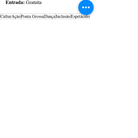
Entrada: 
Gratuita
CulturAção
Ponta Grossa
Dança
Inclusão
Espetáculo
Dança sem Limites
PRINCIPAIS
PONTA GROSSA
INCLUSÃO
Posts recentes
Ver tudo