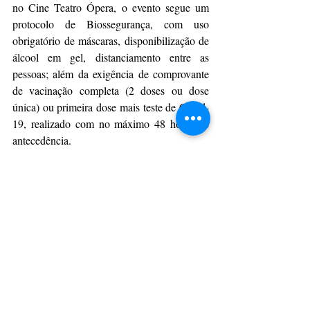
no Cine Teatro Ópera, o evento segue um 
protocolo de Biossegurança, com uso 
obrigatório de máscaras, disponibilização de 
álcool em gel, distanciamento entre as 
pessoas; além da exigência de comprovante 
de vacinação completa (2 doses ou dose 
única) ou primeira dose mais teste de Covid-
19, realizado com no máximo 48 horas de 
antecedência.
Serão concedidos dois prêmios de Júri 
Popular – um troféu para a Mostra Principal 
e um para a Mostra Paralela. Para cada peça, 
o público pode enviar sua nota, em um 
formulário que fica disponível nas redes 
sociais da UEPG, aberto para respostas das 
21h às 22h30. O resultado de cada prêmio 
será obtido a partir da média aritmética das 
notas de cada espetáculo, com premiação no 