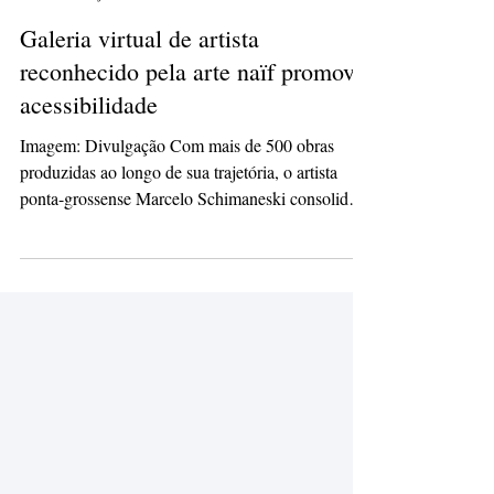
isabelepmachado
10 de jun.
3 min de leitura
Galeria virtual de artista
reconhecido pela arte naïf promove
acessibilidade
Imagem: Divulgação Com mais de 500 obras
produzidas ao longo de sua trajetória, o artista
ponta-grossense Marcelo Schimaneski consolidou-
se como um dos principais representantes da arte
naïf brasileira, com reconhecimento nacional e
internacional. Suas pinturas, caracterizadas por
traços simples e cores vibrantes, já foram exibidas
em países como Estados Unidos, Alemanha,
França, Austrália, Canadá, Turquia e Noruega,
além de integrarem bienais, exposições, livros e
catálogos