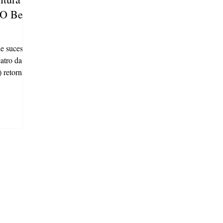
‘O Beijo
e sucesso
atro da
 retorna
ação de "O
son
(09), às 20
 Carlos
elenco que
 marcantes
ntação faz
ra Ceci em