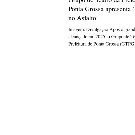
Ponta Grossa apresenta 
no Asfalto’
Imagem: Divulgação Após o grand
alcançado em 2025, o Grupo de Te
Prefeitura de Ponta Grossa (GTPG)
aos palcos com uma nova apresent
Beijo no Asfalto", clássico de Nel
Rodrigues, na próxima quinta-feira 
horas. O espetáculo tem direção de
Alexandre de Andrade e reúne um 
dá nova vida a uma das obras mais
da dramaturgia brasileira. A aprese
parte da programação da 22ª Most
Cena. O eve