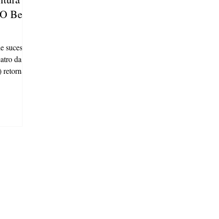
‘O Beijo
e sucesso
atro da
 retorna
ação de "O
son
(09), às 20
 Carlos
elenco que
 marcantes
ntação faz
ra Ceci em