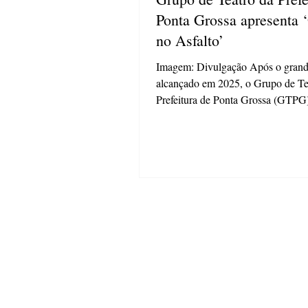
Ponta Grossa apresenta 
no Asfalto’
Imagem: Divulgação Após o grand
alcançado em 2025, o Grupo de Te
Prefeitura de Ponta Grossa (GTPG)
aos palcos com uma nova apresent
Beijo no Asfalto", clássico de Nel
Rodrigues, na próxima quinta-feira 
horas. O espetáculo tem direção de
Alexandre de Andrade e reúne um 
dá nova vida a uma das obras mais
da dramaturgia brasileira. A aprese
parte da programação da 22ª Most
Cena. O eve