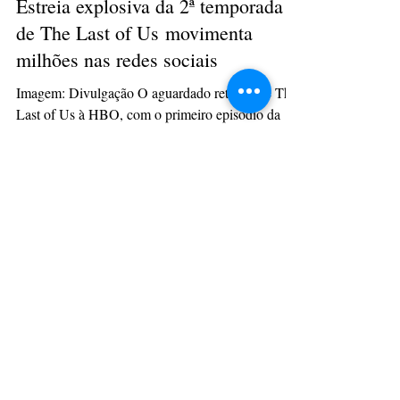
culturacaopg
14 de abr. de 2025
2 min de leitura
Estreia explosiva da 2ª temporada
de The Last of Us movimenta
milhões nas redes sociais
Imagem: Divulgação O aguardado retorno de The
Last of Us à HBO, com o primeiro episódio da
segunda temporada exibido no último domingo...