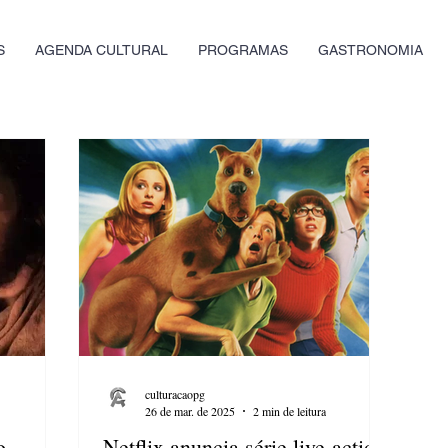
S
AGENDA CULTURAL
PROGRAMAS
GASTRONOMIA
culturacaopg
26 de mar. de 2025
2 min de leitura
o
Netflix anuncia série live-action