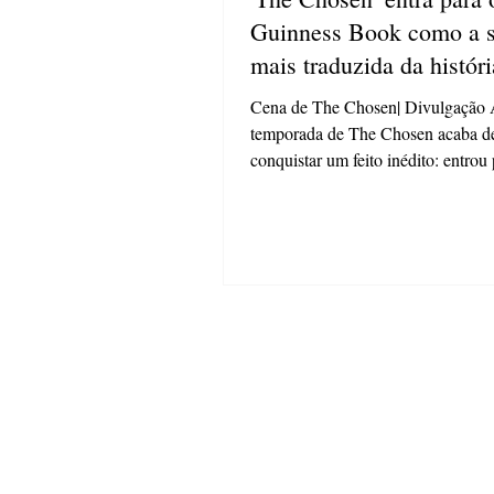
Guinness Book como a s
mais traduzida da histór
streaming
Cena de The Chosen| Divulgação 
temporada de The Chosen acaba de
conquistar um feito inédito: entrou
Guinness Book ao se...