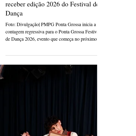
culturacaopg
8 de mai.
2 min de leitura
Ponta Grossa se prepara para
receber edição 2026 do Festival de
Dança
Foto: Divulgação| PMPG Ponta Grossa inicia a
contagem regressiva para o Ponta Grossa Festival
de Dança 2026, evento que começa no próximo
dia 16 e marca uma nova etapa na trajetória do
festival, agora realizado no primeiro semestre do
ano. Considerado um dos maiores encontros de