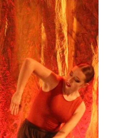
gratuitas de formação artística
CÉU das Artes| Divulgação| PMPG Além das
apresentações competitivas e abertas, o Ponta
Grossa Festival de Dança 2026 inicia nesta quinta-
feira (14) uma série de oficinas gratuitas voltadas à
formação e ao aperfeiçoamento técnico de
bailarinos, estudantes e interessados em diferentes
linguagens da dança. As atividades seguem até o
fim do mês e integram a programação oficial do
evento promovido pela Prefeitura de Ponta Grossa,
por meio da Secretaria Municipal de Cultura. A
agen