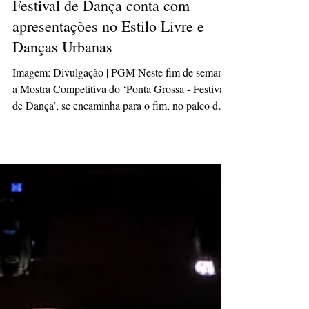
isabelepmachado
28 de mai.
2 min de leitura
Festival de Dança conta com
apresentações no Estilo Livre e
Danças Urbanas
Imagem: Divulgação | PGM Neste fim de semana,
a Mostra Competitiva do ‘Ponta Grossa - Festival
de Dança’, se encaminha para o fim, no palco do
Centro de Eventos. A partir de sexta-feira (29),
todas as apresentações serão gratuitas. O evento,
promovido pela Prefeitura de Ponta Grossa, através
da Secretaria Municipal de Cultura, estabelece o
município como um dos maiores polos da dança
no Sul do Brasil. As apresentações de sexta-feira
(29), serão voltadas ao ‘Estilo Livr