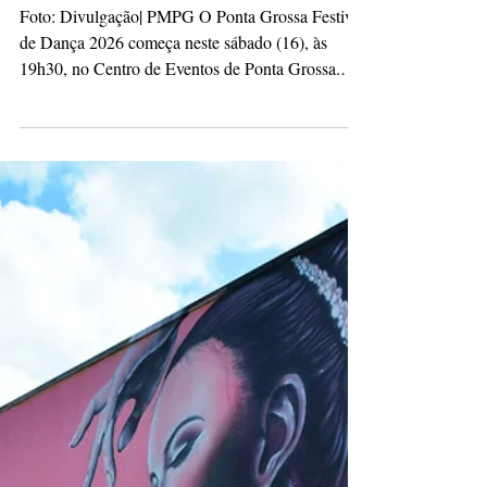
culturacaopg
14 de mai.
2 min de leitura
Ponta Grossa Festival de Dança
começa neste sábado com
programação gratuita
Foto: Divulgação| PMPG O Ponta Grossa Festival
de Dança 2026 começa neste sábado (16), às
19h30, no Centro de Eventos de Ponta Grossa.
Promovido pela Prefeitura Municipal, por meio da
Secretaria Municipal de Cultura, o festival segue
até o dia 3 de junho reunindo companhias, grupos
e bailarinos de diversas regiões do país em uma
programação totalmente gratuita, com mostras
competitivas, apresentações abertas e atividades de
formação artística. Realizado desde 2001,
anteriorme