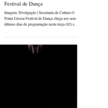
apresentações do Ponta Grossa
Festival de Dança
Imagem: Divulgação | Secretaria de Cultura O
Ponta Grossa Festival de Dança chega aos seus
últimos dias de programação nesta terça (02) e
quarta-feira (03), com apresentações gratuitas a
partir das 19h no Centro de Eventos. Os
espetáculos finais serão dedicados à Mostra
Aberta, com grupos e bailarinos de diferentes
categorias. Na quarta-feira, além das
apresentações, o público poderá acompanhar a
cerimônia de encerramento do festival, promovida
pela Prefeitura de Ponta Grossa